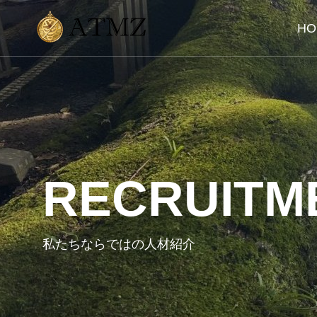
HO
RECRUITM
CONS
BUSINESS
会社の経営
私たちならではの人材紹介
私たちの業務について
経営全般に