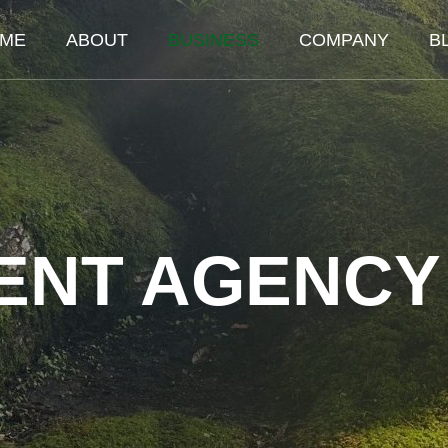
ME
ABOUT
BUSINESS
COMPANY
B
ENT AGENCY
ULTING
BACKOFFIC
全般に関する支援
バックオフィスを全方向で支
関する相談・支援
財務経理