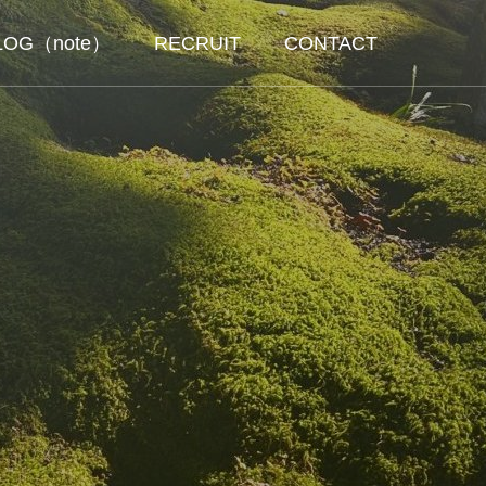
LOG（note）
RECRUIT
CONTACT
E
RECRUITMENT
AGENCY
援
私たちならではの人材紹介
人材紹介