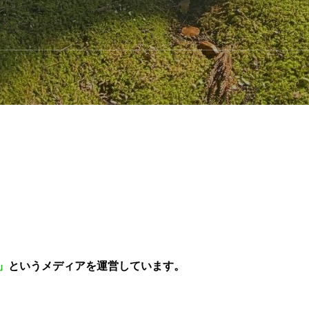
援
人事労務・給与計算
総務・会社の運営全般
DX支援
」
というメディアを運営しています。