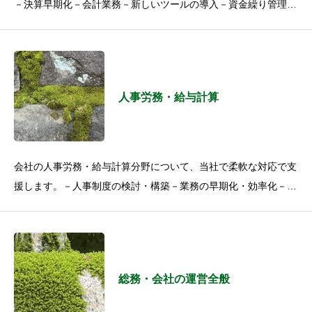
－決算早期化－会計業務－新しいツールの導入－資金繰り管理－
投資家や銀行向け資料の作成などなど、中小企業やベンチャー企
業
人事労務・給与計算
会社の人事労務・給与計算分野について、当社で柔軟な対応で支
援します。－人事制度の検討・構築－業務の早期化・効率化－入
退社手続－新しい管理ツールの導入－勤怠管理－給与計算－各
総務・会社の運営全般